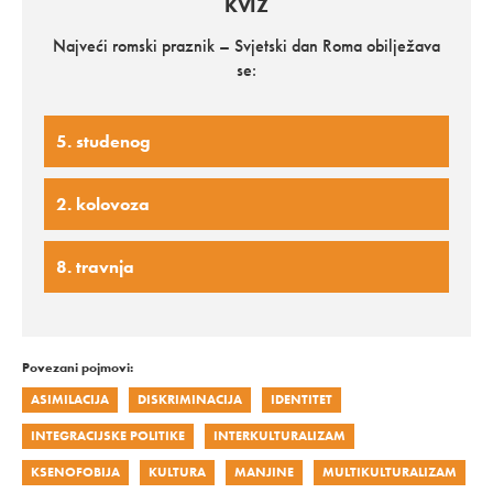
KVIZ
Najveći romski praznik – Svjetski dan Roma obilježava
se:
5. studenog
2. kolovoza
8. travnja
Povezani pojmovi:
ASIMILACIJA
DISKRIMINACIJA
IDENTITET
INTEGRACIJSKE POLITIKE
INTERKULTURALIZAM
KSENOFOBIJA
KULTURA
MANJINE
MULTIKULTURALIZAM