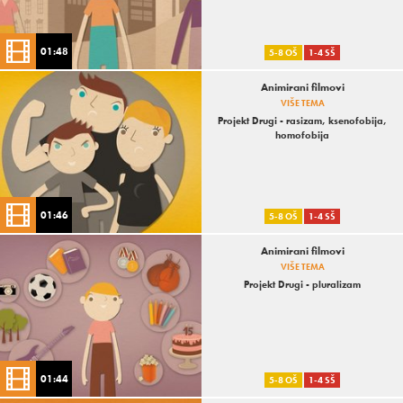
01:48
5-8 OŠ
1-4 SŠ
Animirani filmovi
VIŠE TEMA
Projekt Drugi - rasizam, ksenofobija,
homofobija
01:46
5-8 OŠ
1-4 SŠ
Animirani filmovi
VIŠE TEMA
Projekt Drugi - pluralizam
01:44
5-8 OŠ
1-4 SŠ