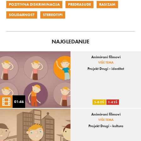
POZITIVNA DISKRIMINACIJA
PREDRASUDE
RASIZAM
SOLIDARNOST
STEREOTIPI
NAJGLEDANIJE
Animirani filmovi
VIŠE TEMA
Projekt Drugi - identitet
01:46
5-8 OŠ
1-4 SŠ
Animirani filmovi
VIŠE TEMA
Projekt Drugi - kultura