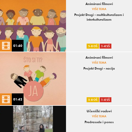
Animirani filmovi
VIŠE TEMA
Projekt Drugi - multikulturalizam i
interkulturalizam
01:40
5-8 OŠ
1-4 SŠ
Animirani filmovi
VIŠE TEMA
Projekt Drugi - nacija
01:42
5-8 OŠ
1-4 SŠ
Učenički radovi
VIŠE TEMA
Predrasude i ponos