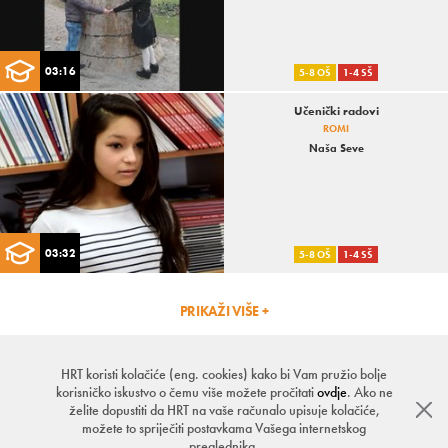
03:16
5-8 OŠ
1-4 SŠ
Učenički radovi
ROMI
Naša Seve
03:32
5-8 OŠ
1-4 SŠ
PRIKAŽI VIŠE +
HRT koristi kolačiće (eng. cookies) kako bi Vam pružio bolje
Projekt Drugi
Uvjeti korištenja
Kontakt
Privatnost
korisničko iskustvo o čemu više možete pročitati
ovdje
. Ako ne
želite dopustiti da HRT na vaše računalo upisuje kolačiće,
HRT © Hrvatska radiotelevizija. Sva prava pridržana. Hrt.hr nije odgovoran za
sadržaje eksternih izvora.
možete to spriječiti postavkama Vašega internetskog
preglednika.