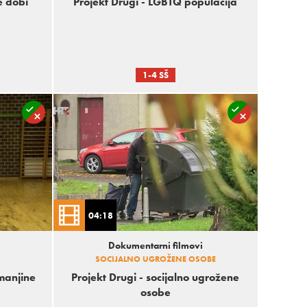
e dobi
Projekt Drugi - LGBTQ populacija
1-4 SŠ
04:18
Dokumentarni filmovi
SOCIJALNO UGROŽENE OSOBE
 manjine
Projekt Drugi - socijalno ugrožene
osobe