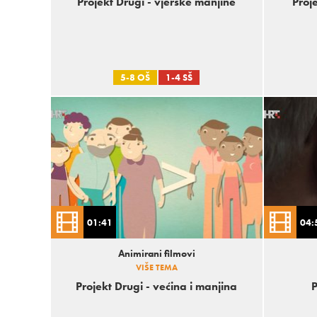
Projekt Drugi - vjerske manjine
Proj
5-8 OŠ
1-4 SŠ
01:41
04:
Animirani filmovi
VIŠE TEMA
Projekt Drugi - većina i manjina
P