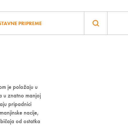
STAVNE PRIPREME
om je položaju u
na u znatno manjoj
aju pripadnici
manjinske nacije,
i običaja od ostatka