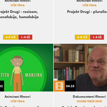
Animirani filmovi
Animirani filmovi
VIŠE TEMA
VIŠE TEMA
rojekt Drugi - rasizam,
Projekt Drugi - plurali
senofobija, homofobija
5-8 OŠ
1-4 SŠ
5-8 OŠ
1-4 SŠ
42
04:25
Animirani filmovi
Dokumentarni filmovi
VIŠE TEMA
OSOBE TREĆE DOBI