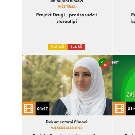
Animirani filmovi
VIŠE TEMA
Projekt Drugi - predrasude i
P
stereotipi
k
5-8 OŠ
1-4 SŠ
04:47
01:
Dokumentarni filmovi
VJERSKE MANJINE