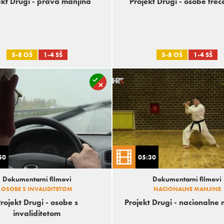
ekt Drugi - prava manjina
Projekt Drugi - osobe treć
5-8 OŠ
1-4 SŠ
5-8 OŠ
1-4 SŠ
50
05:30
Dokumentarni filmovi
Dokumentarni filmovi
OSOBE S INVALIDITETOM
NACIONALNE MANJINE
rojekt Drugi - osobe s
Projekt Drugi - nacionalne
invaliditetom