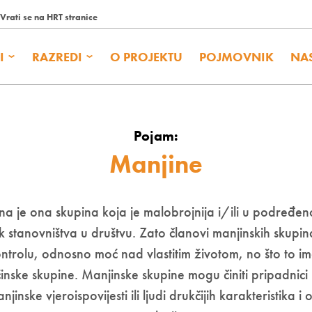
Vrati se na HRT stranice
I
RAZREDI
O PROJEKTU
POJMOVNIK
NA
Pojam:
Manjine
na je ona skupina koja je malobrojnija i/ili u podređen
 stanovništva u društvu. Zato članovi manjinskih skupi
ontrolu, odnosno moć nad vlastitim životom, no što to im
ske skupine. Manjinske skupine mogu činiti pripadnici 
anjinske vjeroispovijesti ili ljudi drukčijih karakteristika 