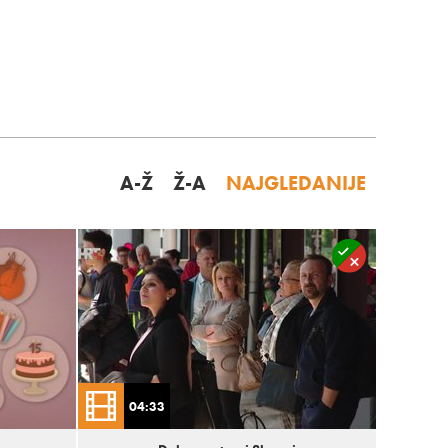
A-Ž
Ž-A
NAJGLEDANIJE
04:33