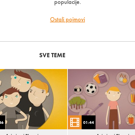
populacije.
Ostali pojmovi
46
01:44