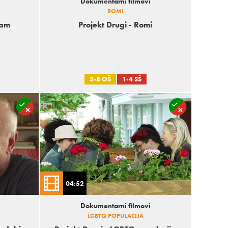
Dokumentarni filmovi
ROMI
zam
Projekt Drugi - Romi
5-8 OŠ
1-4 SŠ
04:52
Dokumentarni filmovi
LGBTQ POPULACIJA