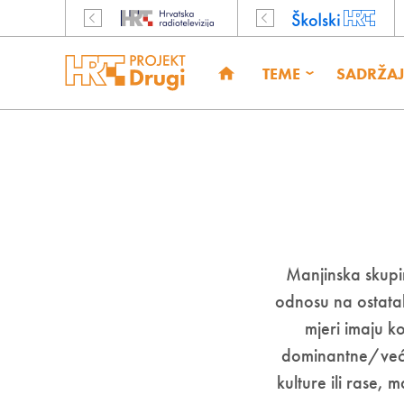
TEME
SADRŽAJ
Manjinska skupi
odnosu na ostatak
mjeri imaju k
dominantne/većin
kulture ili rase, m